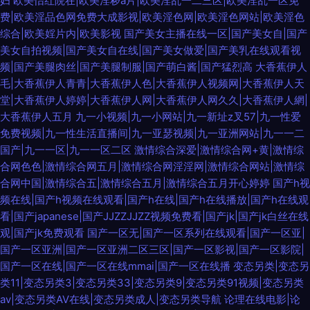
妇
欧美怡红院在|欧美淫秽a片|欧美淫乱一二三区|欧美淫乱一区免
费|欧美淫品色网免费大成影视|欧美淫色网|欧美淫色网站|欧美淫色
综合|欧美婬片内|欧美影视
国产美女主播在线一区|国产美女自|国产
美女自拍视频|国产美女自在线|国产美女做爱|国产美乳在线观看视
频|国产美腿肉丝|国产美腿制服|国产萌白酱|国产猛烈高
大香蕉伊人
毛|大香蕉伊人青青|大香蕉伊人色|大香蕉伊人视频网|大香蕉伊人天
堂|大香蕉伊人婷婷|大香蕉伊人网|大香蕉伊人网久久|大香蕉伊人網|
大香蕉伊人五月
九一小视频|九一小网站|九一新址z叉57|九一性爱
免费视频|九一性生活直播间|九一亚瑟视频|九一亚洲网站|九一一二
国产|九一一区|九一一区二区
激情综合深爱|激情综合网+黄|激情综
合网色色|激情综合网五月|激情综合网淫淫网|激情综合网站|激情综
合网中国|激情综合五|激情综合五月|激情综合五月开心婷婷
国产h视
频在线|国产h视频在线观看|国产h在线|国产h在线播放|国产h在线观
看|国产japanese|国产JJZZJJZZ视频免费看|国产jk|国产jk白丝在线
观|国产jk免费观看
国产一区无|国产一区系列在线观看|国产一区亚|
国产一区亚洲|国产一区亚洲二区三区|国产一区影视|国产一区影院|
国产一区在线|国产一区在线mmai|国产一区在线播
变态另类|变态另
类11|变态另类3|变态另类33|变态另类9|变态另类91视频|变态另类
av|变态另类AV在线|变态另类成人|变态另类导航
论理在线电影|论