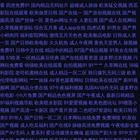
看
四虎免费91
国内精品无码短片
超碰成人操操
欧美猛交视频
西瓜
黄页免费在线观看日韩 天天夜夜 成a级人在线 欧美精品一级中文字幕 影音先
影院在线观看
欧美做受日韩
国产在线一
国产原创视频在线
国产视
频高清
国产丝袜一区
黄色av网址大全
人妻乱视
国产成人在线网站
锋在线资源网 国产亚洲成 日日夜夜看毛片 99热精品这里只 狼群影院www
久草视频资源站
综合五月香
成人app在线
四虎试看
91男女
国产男
小鲜肉同
福利影院网站
激情五月天色色
欧美极品电影
日韩成人第
亚洲国产精品福利一 经典偷窥盗 最新国产主播一区二区 老湿机视频61试 亚
一页
国产日韩欧美电影
久久机热
成人午夜网
黄色天堂男人
操视频
免费91
日韩中文在线
精品中的精品
97国产精品视频
91美女在线视
洲国产精品9国产 国产剧情自产愉拍精品 日韩美女成人免费网站 不卡网免中
频
51欧美
一区精品麻豆经典
国产在线观看资源
波多野洁衣视频
污
网站免费看
特级欧美在线观看
自拍视频91
91艹艹
久草网在线
18福
文费理论影院 午夜剧场污 国产在线高 bt之家电影天堂下载 让自己散发光彩
利影院
老司机蜜桃在线
成人精品一区二区
韩日爆乳无码三级
欧美
伦理电影网站
艹艹操操
AV黄色观看网站
日韩欧美在线国产
新91视
91p最新网址 精品乱码一区二区 午夜91 电视剧免费在线观看 殴美日韩成人
频网
国产精品分类在线
97午夜福利视频
岛国AV动作无码
波多野吉
依电影
小h片免费
国产精品色色视屏
国产午夜成人
最新日韩精品
扬院 中文字幕日韩在线 国语91自 天天曰曰 成人国产免费 欧美色一区 宅男大
91福利视频导航
欧美喷水影院
91爱爱视频
欧美色图论坛
91榴莲小
视频
国产高清一卡新区
国产看片资源
二色吧97资源站
欧美日韩另
香蕉大香蕉 国产足控脚交在线观看 天天综合网～永久入口 成年必看视频在
类0
91华人
国产日韩一区二区
日本网站在线免费
免费潮喷
91原创
国产视频
成人吃瓜福利
国产在线9
操碰高清免费视频
午夜电影全集
线观看 欧美日本免费一区二区 在线亚洲天堂 国产综合激情 手机电影80s 超
国产AV无码
人妻系列
爱豆传媒倩女幽魂
超清国产剧大全
91中文字