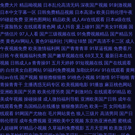
免费大片
精品呦视频
日本乱伦高清无码
深夜国产视频
91刺激视频
日本中文字幕一区
日韩免费精品视频
日本高清v
欧美日韩伦理午夜
91碰超免费
亚洲色图网站
精品欧美
成人AV在线观看
日本a级在线
干露脸熟女
在线观看黄色网
成人抖音
爰上碰91
国产美女91视频
国
产情侣片
97人人看
国产三级视频在线
91免费视频精品
国产精品另
类
黄色AV网站人
黄色91福利社
污网址18禁
国产高清不卡二区
成人
午夜视频免费
欧美激情福利网
国产青青青草
91草逼视频
免费看片
日韩
午夜视频福利免费
国产嫩草视频在线
69叉叉叉
最新日本在线
视频
日韩成人a
青青操91
五月天婷婷
91短视频在线
国产在线观看
的
白丝美女自慰网站
91福利免费视频
加勒比91AV
91在线观看
黄网
站av在线
国产视频
狠狠擼狠狠擼
91桃色小视频
91激情
91干啪啪
青
青操青青干
主播诱惑无码专区
欧美视频电影
91播放
麻豆桃色网站
亚洲欧美国产另类
欧美伦理另类
国产刺激对白
在线观看91精品
欧
美成年视频
操碰操揉
成人微拍福利导航
亚洲欧美国产日韩
成年在
线观看免费
岛国精品在线播放
狠狠撸第四色
欧美一页
女同电影在
线观看
91网国产尤物在
毛片网站黄色
狼人三级片
高清男同
国产日
韩伦理淫
成年免费视频
亚洲欧美中文视频
东京热亚洲色图
蜜桃成
人超碰网
91精品小视频
久草福利免费视影
五月天堂网
欧美激淫孕