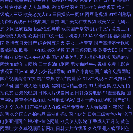
幕在线
免费在线小视频
吃瓜福利小视频
免费91
国产日产亚洲精品
碰快播尤物 欧美不卡网 艳欲小说 国产鲁鲁视频在线播放 日韩电影在线观看
91社在线高清
人人草香蕉
激情另类图片
亚洲欧美在线观看
成人三
级成人三级
欧美老女人bb
日日操第一页
91网豆花视频
91福利剧场
一 99瑟瑟鲁 蜜桃日本免费 亚洲欧洲日韩一区视频 国产精品爱久久 日本亚洲
免费影视观看
91视频国产自拍
国产美女在线视频
欧美又大
无码四
虎
女同激吻视频
极品性爱导航
欧美国产拳交喷奶
中文字幕第三页
欧美综合在 91日韩永久 久久国产免费观看精品1 亚洲成人国产 亚洲人成网站
超碰成人影视
欧美日韩中文一区
手机看片1204
91色快播
福利撸影
院
激情五月天国产
综合网五月天
美女主播青草
国产高清不卡视频
四虎影视
欧美一区在线
操碰视频
五月天婷婷欧美
欧美大BB
国产福
高清观看 国产精品欧美激情 日韩高清第一页 91社区导航 久久伊人狼友 亚洲
利啪啪
欧洲成人午夜精品
国产精品美乳
男人操蜜桃视频
无码射精
网站
18成年人网站
日本高清电影网
男女啪啪午夜视频
免费电影在
AV网站 国产97深夜福利 日本高清视频 WWW亚洲色大成网络COM 欧美色日
线观看
亚洲ab
成人少妇视频导航
91国产小青蛙
国产成年免费网站
国产视频高清在线
精品香蕉
求a片网址
麻豆tv在线观看
在线撸丝片
在线视频色在线 含羞草亚洲欧美日韩 婷婷97色色网 成年片免 欧美另类性愛
91草碰
国产成人激情视频
黑料吃瓜精品偷拍
91大神合集
成人拍拍
拍免费
香港伦理剧
日韩大片观看网址
日韩免费电影
91羞羞视频
国
影音先锋偷情福利 国产微拍在线 色资源色综合 俺去啦俺来也五月天 欧美日
产网站
青草全福视在线
性导航影视AV
日本一级在线视频
国产好片
浮力
91久操
国产精品成人在线
精品免费看
人人看操碰
午夜伦理电
韩综合中文字幕 91福利社色色 久久綜合很很很 亚洲国产理论片在线播 国产
影网
久久国自产拍精品
高清乱码0
国产欧美
日韩三级黄色A片
伦理
电影亚洲国产
福利姬黄色网址
欧美伊人影院
丁香成人五月花
黄色
对白国语对白 日本一区二区在线播放 91香蕉在线看 就操 亚洲色97 国产农村
网网址女
久草视频最新网址
日韩大片在线看
久久亚洲人成
亚州色