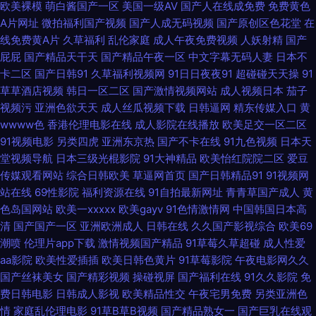
欧美裸模
萌白酱国产一区
美国一级AV
国产人在线成免费
免费黄色
婷婷五月天啪啪 超碰97在线人人 日本乱理高清中文字幕 2018好看的电影 黄
A片网址
微拍福利国产视频
国产人成无码视频
国产原创区色花堂
在
线免费黄A片
久草福利
乱伦家庭
成人午夜免费视频
人妖射精
国产
色在线导航 天天综合网最新 成人尤物在线 欧美久久综合伊人 中国熟女撒尿
屁屁
国产精品天干天
国产精品午夜一区
中文字幕无码人妻
日本不
卡二区
国产日韩91
久草福利视频网
91日日夜夜91
超碰碰天天操
91
毛茸茸 国产做受高潮豆麻 污污污免费网站 成全视频大全高清全集在线下载
草草酒店视频
韩日一区二区
国产激情视频网站
成人视频日本
茄子
视频污
亚洲色欲天天
成人丝瓜视频下载
日韩逼网
精东传媒入口
黄
精品秒播无毒不卡国产 午夜国产手机在线观看 电影在线观看免费网 欧美在
wwww色
香港伦理电影在线
成人影院在线播放
欧美足交一区二区
91视频电影
另类四虎
亚洲东京热
国产不卡在线
91九色视频
日本天
线A片 种鬼国语完整版优酷 韩国视频HDAV 四虎黄一级片 www污91 农民影
堂视频导航
日本三级光棍影院
91大神精品
欧美怡红院院二区
爱豆
传媒观看网站
综合日韩欧美
草逼网首页
国产日韩精品91
91视频网
视vip会员电视剧 伊香蕉大综 国产区一区二久久 av资源一 欧美成人另类综合
站在线
69性影院
福利资源在线
91自拍最新网址
青青草国产成人
黄
色岛国网站
欧美一xxxxx
欧美gayv
91色情激情网
中国韩国日本高
宅男噜噜66国产 国产在线日本 神马94 www豆花av 免费看电影 亚洲日韩制
清
国产国产一区
亚洲欧洲成人
日韩在线
久久国产影视综合
欧美69
潮喷
伦理片app下载
激情视频国产精品
91草莓久草超碰
成人性爱
国产精品成人免费视频99 日本天堂网 91白虎免费观看 精品视频99 新电影天
aa影院
欧美性爱插插
欧美日韩色黄片
91草莓影院
午夜电影网久久
国产丝袜美女
国产精彩视频
操碰视屏
国产福利在线
91久久影院
免
堂在线观看 福利资源在线久 欧美一区二区三区操逼 2021最新免费追剧网站
费日韩电影
日韩成人影视
欧美精品性交
午夜宅男免费
另类亚洲色
情
家庭乱伦理电影
91草B草B视频
国产精品熟女一
国产巨乳在线观