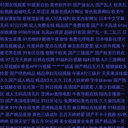
91国在线观看
91最新自拍
黄色软件91
国产操女人
国产乱人
欧美乱
电影 亚洲精品成人免费 国产精品久久久久久99人妻精品 日日曹干 成年人激
欲视频
超碰吃瓜
久草涩涩
最新在线A片网址
黄色视屏网站
欧美午
夜寂寞影院
新视觉影视
成人写真福利
欧美内射网址
日本中文字幕
欧美日韩亚洲精品一二 综合欧美精品国产 久久国产人伊人精品 亚洲日本国
无码
97日穴网
成人免费在线
精品国产免费观看
国产不卡高清
91av
在线播放
91制作传媒
岛国av资源
超碰91资源
国产乱一乱二乱三
日
产精华液 国产页1 五月大香蕉伊 观看亚洲中文 日韩卡一 暧视频在线观看 欧
韩美女直播
91尤物69
蜜桃午夜激情
免费伦理电影
日本电影伦理片
黄瓜视频成人
性爱婷婷
爱豆在线看
麻豆影院爱爱
成人软件视频
午
美日韩视频影院 自拍性旺盛老熟女 九一在线观看 亚洲午夜激情视频 国产手
夜宅男在线
91专区在线
狠狠干欧美
国产三级国产
国产欧美日韩在
线
97五月天婷婷
日韩在线网
91福利社视频
福利导航
A片三级网站
机在线 丝袜网站 电视剧全集免费 日本色情免费影院 97视频在线播放 免费视
久草视频8
香蕉APP污视频
艹艹艹插逼
国产精品五月天
狠狠操欧美
性爱
国产绝色精品
精品孕妇无码视频
午夜A片三级片
天美果冻传媒
频片在线 在线观看国精产品二区 激情欧美午夜在线观看 亚洲超碰在线57 国
久久国产成人精品
精品93久久久
日本人妖射精
学生妹avav
国产熟
女视频在线
乱伦第一页
韩日视频
高清国产剧观看
人妻少妇视频二
产精品久久99 日韩中文字幕精品一区 操小妞AV超碰 欧美日韩中 最近更新中
区
成人无码高清毛片
亚洲av激情电影
午夜导航在线
国内主播第一
页
国产高清电影网址
91社区论坛
免费网站黄色在线
久久偷拍高清
文字幕影视 看免费人成va视频全 亚洲性hd高清 国产又粗又黄又 五月天在线
亚洲
91午夜在线免费
亚洲精品第五页
麻豆网站在线观看
91精选国
产
国产精品亚洲
黄色三级成年
五月天婷婷爱
国产不卡小视频
AV色
精品电影 国产91精品秘密入口 免费高清在 91理论视频 免费电影在线观看完
哟哟
亚洲天堂丁香五月
91社网
美女视频黄全免费
国产精品第一页