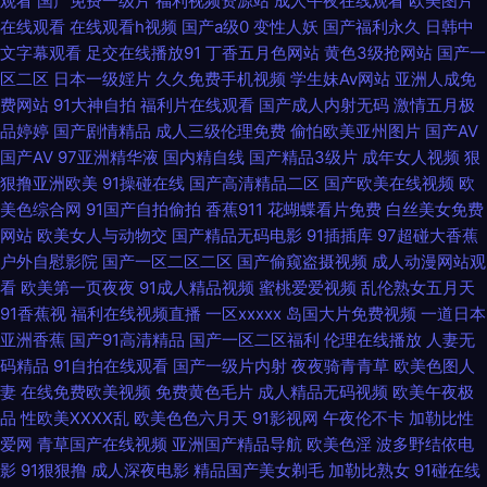
观看
国产免费一级片
福利视频资源站
成人午夜在线观看
欧美图片
人的天堂红桃 一区二区精品国产日韩 国产鲁阿鲁在线观看 国产一区二区免
在线观看
在线观看h视频
国产a级0
变性人妖
国产福利永久
日韩中
文字幕观看
足交在线播放91
丁香五月色网站
黄色3级抢网站
国产一
费在线 偷拍夫妻视频91 超碰人草 欧美日操 在线播放一级 国产视频自在自线
区二区
日本一级婬片
久久免费手机视频
学生妹Av网站
亚洲人成免
费网站
91大神自拍
福利片在线观看
国产成人内射无码
激情五月极
观看 日韩一区二区免费电影 97在线视频99 乱码不卡√ 亚洲二区欧 国产不卡
品婷婷
国产剧情精品
成人三级伦理免费
偷怕欧美亚州图片
国产AV
国产AV
97亚洲精华液
国内精自线
国产精品3级片
成年女人视频
狠
在线一区 日本理论53水 91精品免费视 精品大片 婷婷色黑料91 变态另类电
狠撸亚洲欧美
91操碰在线
国产高清精品二区
国产欧美在线视频
欧
美色综合网
91国产自拍偷拍
香蕉911
花蝴蝶看片免费
白丝美女免费
影av 暖暖免费在线中文日本 一级a婬看片5o分钟 国产精品最新在线观看 日
网站
欧美女人与动物交
国产精品无码电影
91插插库
97超碰大香蕉
户外自慰影院
国产一区二区二区
国产偷窥盗摄视频
成人动漫网站观
韩欧美第一页 91网页直接看 精品一区欧美 午夜福利国产主播露出 成人高清
看
欧美第一页夜夜
91成人精品视频
蜜桃爱爱视频
乱伦熟女五月天
91香蕉视
福利在线视频直播
一区xxxxx
岛国大片免费视频
一道日本
亚洲香蕉
国产91高清精品
国产一区二区福利
伦理在线播放
人妻无
无码 欧美大尺 野花在线观看免 国产欧美日韩综合一区在线观看 日韩内射影
码精品
91自拍在线观看
国产一级片内射
夜夜骑青青草
欧美色图人
妻
在线免费欧美视频
免费黄色毛片
成人精品无码视频
欧美午夜极
视 91精品豆花 黄色三级人妻 婷婷春色五月天 草比视频线观看 免费影院 亚洲
品
性欧美ⅩⅩⅩⅩ乱
欧美色色六月天
91影视网
午夜伦不卡
加勒比性
爱网
青草国产在线视频
亚洲国产精品导航
欧美色淫
波多野结依电
天堂色悠悠 国产精品蜜臀在线观看 日本一区视频 91精品影视区 精品成人乱
影
91狠狠撸
成人深夜电影
精品国产美女剃毛
加勒比熟女
91碰在线