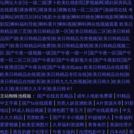
坛网址大全|论一级二级|萝卜欧美红桃影院|萝视频网|裸妇厨房风流
在线观看|裸身裸乳|裸身美女|裸舞在线一区二区国产|洛丽塔在线
考
逼网站|柯西贝尔|科幻电影大全播放|蝌蚪91桃色|蝌蚪电影网|蝌蚪电
影院|蝌蚪福利导航|蝌蚪看片|蝌蚪视频|蝌蚪网在线视频观看
欧美日
韩精品第三页|欧美日韩精品第一区|欧美日韩精品二区|欧美日韩精
品国产|欧美日韩精品激情|欧美日韩精品另类视频|欧美日韩精品乱
国产|欧美日韩精品码免费|欧美日韩精品蜜桃|欧美日韩精品视频二
区
国产午夜一级视频一级|国产午夜一级一片|国产午夜一区|国产午
夜一区二区三区|国产午夜影|国产午夜影视大全|国产午夜影院|国产
午夜诱惑|国产午夜在线|国产午夜在线app
欧美日韩精品在线观看|
欧美日韩精品在线视|欧美日韩精品专区在线|欧美日韩精品自拍|欧
美日韩精品自拍欧美|欧美日韩九九九热视频|欧美日韩久|欧美日韩
久久|欧美日韩久久不卡|欧美日韩卡1
主站蜘蛛池模板：
国产在线首页精品
|
成年人电影免费看
|
91精品
中文字幕
|
国产ts在线观看
|
另类人妖亚洲欧美
|
A片资源共享
|
91新
地址
|
91成人精品视频
|
亚洲色图丁香五月
|
国产在线观看的
|
中文
久久久精品
|
另类欧美一
|
国产不卡小视频
|
91超碰伊人
|
午夜福利
爱爱视频
|
欧美亚洲图片
|
久草福利资源网
|
青青肏屄
|
美国伦理片
电影
|
善良的嫂子伦理片
|
午夜大福利
|
伦理电影中文
|
日本A区
|
青