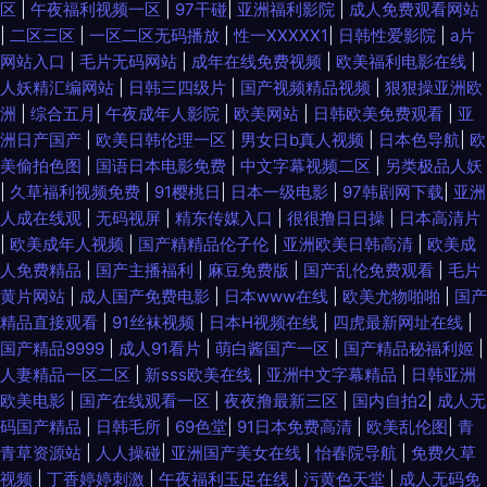
区
|
午夜福利视频一区
|
97干碰
|
亚洲福利影院
|
成人免费观看网站
|
二区三区
|
一区二区无码播放
|
性一XXXXX1
|
日韩性爱影院
|
a片
网站入口
|
毛片无码网站
|
成年在线免费视频
|
欧美福利电影在线
|
人妖精汇编网站
|
日韩三四级片
|
国产视频精品视频
|
狠狠操亚洲欧
洲
|
综合五月
|
午夜成年人影院
|
欧美网站
|
日韩欧美免费观看
|
亚
洲日产国产
|
欧美日韩伦理一区
|
男女日b真人视频
|
日本色导航
|
欧
美偷拍色图
|
国语日本电影免费
|
中文字幕视频二区
|
另类极品人妖
|
久草福利视频免费
|
91樱桃日
|
日本一级电影
|
97韩剧网下载
|
亚洲
人成在线观
|
无码视屏
|
精东传媒入口
|
很很撸日日操
|
日本高清片
|
欧美成年人视频
|
国产精精品伦子伦
|
亚洲欧美日韩高清
|
欧美成
人免费精品
|
国产主播福利
|
麻豆免费版
|
国产乱伦免费观看
|
毛片
黄片网站
|
成人国产免费电影
|
日本www在线
|
欧美尤物啪啪
|
国产
精品直接观看
|
91丝袜视频
|
日本H视频在线
|
四虎最新网址在线
|
国产精品9999
|
成人91看片
|
萌白酱国产一区
|
国产精品秘福利姬
|
人妻精品一区二区
|
新sss欧美在线
|
亚洲中文字幕精品
|
日韩亚洲
欧美电影
|
国产在线观看一区
|
夜夜撸最新三区
|
国内自拍2
|
成人无
码国产精品
|
日韩毛所
|
69色堂
|
91日本免费高清
|
欧美乱伦图
|
青
青草资源站
|
人人操碰
|
亚洲国产美女在线
|
怡春院导航
|
免费久草
视频
|
丁香婷婷刺激
|
午夜福利玉足在线
|
污黄色天堂
|
成人无码免