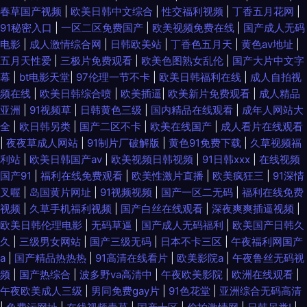
春草国产视频
|
欧美日韩中文综合
|
性交福利视频
|
丁香五月花网
|
91秘密入口
|
一区二区免费国产
|
欧美视频免费在线
|
国产成人无码
电影
|
成人激情综合网
|
日韩欧美站
|
丁香色五月天
|
黄色av地址
|
五月天性爱
|
三极片免费观看
|
欧美色图熟女乱伦
|
国产大片中文字
幕
|
bt电影天堂
|
97伦理一节不卡
|
欧美日韩福利在线
|
成人自拍视
频在线
|
欧美日韩综合喷
|
欧美插逼
|
欧美新片免费观看
|
成人精品
亚洲
|
91视频草
|
日韩黄色三级
|
国内精品在线观看
|
成年人网站大
全
|
欧日韩另类
|
国产二区不卡
|
欧美在线国产
|
成人看片在线观看
|
夜夜草成人网站
|
91制片厂破解版
|
黄色91免费下载
|
久草视频福
利站
|
欧美日韩国产aⅴ
|
欧美视频日韩视频
|
91日韩xxx
|
在线视频
国产91
|
福利在线免费观看
|
欧美性激片直播
|
欧美疯狂三
|
91深情
叉喔
|
岛国黄片网址
|
91视频视频
|
国产一区二无码
|
福利在线免费
视频
|
久草手机福利视频
|
国产白丝在线观看
|
深夜爽爽插逼视频
|
欧美日韩伦理电影
|
无码草逼
|
国产成人无码福利
|
欧美国产日韩久
久
|
三级男女网站
|
国产三级无码
|
日本不卡三区
|
午夜福利网国产
a
|
国产精品热热热
|
91高清在线看片
|
欧美影院a
|
午夜鲁丝无码视
频
|
国产热综合
|
波多野va高清中
|
午夜欧美影院
|
欧洲在线观看
|
午夜欧美成人三级
|
男同免费gay片
|
91色花堂
|
亚洲综合无码高清