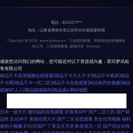
電話：8320217**
地址：山東省濟南市章丘區明水街道聶家村南
Copyright © 2026
www.ouxliex.cn
三坐標測量儀
濟南德信精密機械有
限公司
三坐標測量儀
版權所有
Sitemap
感谢您访问我们的网站，您可能还对以下资源感兴趣：霍邱梦讯租
售有限公司
精品不卡高清视频在线观看|精品不卡久久不卡|精品不卡视屏|精品
不卡网|精品不卡一区二区|精品不卡在线观看|精品肏屄的视频|精品
超碰97人人|精品超碰福利|精品成a
网站地图
九九豆花社区 激情午夜网站 亚洲精品久久婷婷丁香51 国产超薄肉色丝袜网
日本一级大片
微拍福利在线观看
91香蕉APP
国产二区三区
国产精
品性
乱伦种子
美国伦理大片
国产二区在线观看
美女伦理视频
福利
站 日本不卡一区二区 91撸啊撸 精品色色 我们整理并发布的9 超碰久久96 男
偷拍小视频
91社区国产
丁香五月天堂
欧美变态一区
国产综合在线