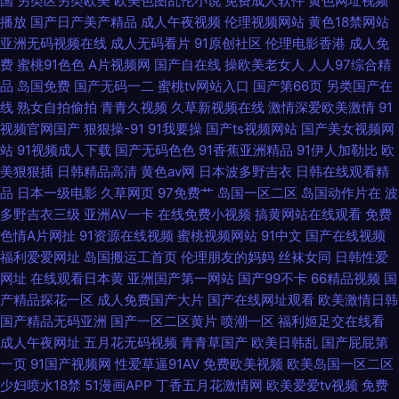
国
另类区另类欧美
欧美色图乱伦小说
免费成人软件
黄色网址视频
播放
国产日产美产精品
成人午夜视频
伦理视频网站
黄色18禁网站
整免费 亚洲精品国语在线观看 国产久热香蕉在线观看 视频黄版 成人国产一
亚洲无码视频在线
成人无码看片
91原创社区
伦理电影香港
成人免
费
蜜桃91色色
A片视频网
国产自在线
操欧美老女人
人人97综合精
区二区 日本午夜一区 超碰在线公开免费 青草视频免费在线观看 91桃色下载
品
岛国免费
国产无码一二
蜜桃tv网站入口
国产第66页
另类国产在
线
熟女自拍偷拍
青青久视频
久草新视频在线
激情深爱欧美激情
91
网站 免费人成视频在线 在线观看中 家庭高级教师 一区二区三区视频在线 乳
视频官网国产
狠狠操-91
91我要操
国产ts视频网站
国产美女视频网
站
91视频成人下载
国产无码色色
91香蕉亚洲精品
91伊人加勒比
欧
揉みま痴汉电车中文 国产拍拍拍精品视频 四虎午夜福利视频 第一页亚 人人
美狠狠插
日韩精品高清
黄色av网
日本波多野吉衣
日韩在线观看精
品
日本一级电影
久草网页
97免费艹
岛国一区二区
岛国动作片在
波
爽人妻精品A片二区 99国产精品免费 欧美日韩成人 欧美亚洲素 99re热国产
多野吉衣三级
亚洲AV一卡
在线免费小视频
搞黄网站在线观看
免费
色情A片网扯
91资源在线视频
蜜桃视频网站
91中文
国产在线视频
视频 欧美+国产 正在播放国 精品久久国产精品 亚洲狼人影院 国产人成影视
福利爱爱网址
岛国搬运工首页
伦理朋友的妈妈
丝袜女同
日韩性爱
网址
在线观看日本黄
亚洲国产第一网站
国产99不卡
66精品视频
国
在线 台湾佬综合网 电视剧在线免费网站 日本精品少妇一区二区三区 99热久
产精品探花一区
成人免费国产大片
国产在线网址观看
欧美激情日韩
国产精品无码亚洲
国产一区二区黄片
喷潮一区
福利姬足交在线看
热这里只精品 欧美激情一区二区三区 2012中文字幕手机在线 了解最新在线
成人午夜网址
五月花无码视频
青青草国产
欧美日韩乱
国产屁屁第
一页
91国产视频网
性爱草逼91AV
免费欧美视频
欧美岛国一区二区
一区二区三区日 韩国三级大片 迅雷种子天堂bt 国产精品丝袜熟女 视频滑动
少妇喷水18禁
51漫画APP
丁香五月花激情网
欧美爱爱tv视频
免费