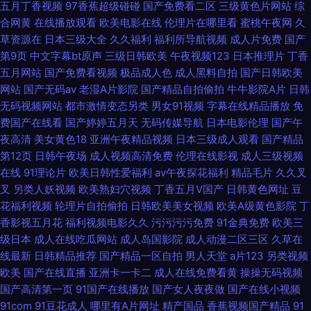
五月丁香视频
97香蕉超级碰碰
国产免费看二区
三级黄色片网站
综
播放app 传媒在线入口 日本做爱暖暖 www91白丝 欧美日韩国产色色 2020
合网黄
在线播放观看
欧美电影在线
伦理片在哪里看
蜜桃午夜网
久
草资源在
日本三级大全
久久福利
福利所导航视频
成人片免费
国产
最新上映电影 老湿机x私人69 一区二区成人影院 国内激情 先锋资源成人av
第9页
中文字幕bt原声
三级日韩欧美
午夜视频123
日本推理片
丁香
五月网站
国产免费看视频
极品成人色
成人黑料自拍
国产日韩欧美
国产精品成人h视频 三级黃色 成人午夜剧场网站 日本55 99在线小视
网站
国产无码av
老湿A片影院
国产精品自拍偷拍
牛牛影院A片
日韩
无码视频网站
都市激情变态另类
男女91视频
字幕在线精品播放
免
费国产在线看
国产婷婷五月天
无码传媒导航
日本电影伦理
国产午
夜高清
美女黄色18
亚洲午夜精品视频
日本三级成人观看
国产精品
第12页
日韩午夜场
成人视频高清免费
伦理在线影视
成人三级视频
在线
91理论片
欧美日韩性爱福利
av午夜探花福利
精品毛片
久久叉
叉
另类人妖视频
欧美熟妇穴视频
丁香五月V国产
日韩黄色网址
豆
花福利视频
轮理片自拍偷拍
日韩欧美美女视频
欧美A级黄色影院
丁
香影视五月花
福利视频电影久久
污污污污免费
91金典免费
欧美三
级日本
成人在线吃瓜网站
成人岛国影院
成人动漫二区三区
久草在
线最新
日韩精品推荐
国产精品一区自拍
男人天堂
a片123
另类视频
欧美
国产在线直播
亚洲卡一卡二
成人在线免费看黄
操操无码视频
国产高清第一页
91国产在线播放
国产女人夜夜做
国产在线小视频
91com
91豆花成人
哪里有A片网址
精产国品
香蕉视频国产精品
91