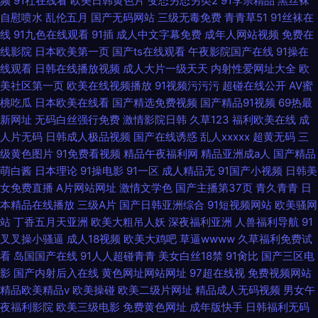
频
91社在线看
欧美日韩黄色片
变态另态另类2
91李宗精品
黑丝袜
自慰喷水
乱伦五月
国产无码网站
三级无毒免费
青青草51
91丝袜在
线
91九色在线观看
91插
成人中文字幕免费
成年人网站视频
免费在
线影院
日本欧美第一页
国产ts在线观看
午夜影院国产在线
91操在
线观看
日韩在线播放视频
成人大片一级天天
内射性爱网址大全
欧
美社区第一页
欧美在线视频播放
91视频污污污
超碰在线公开
AV蜜
桃吃瓜
日本欧美在线看
国产精选免费视频
国产精品91视频
69热最
新网址
无码白丝强行免费
激情影院日韩
久草123
福利欧美在线
成
人片无码
日韩成人极品视频
国产在线诱惑
乱人xxxxx
超黄无码
三
级黄色图片
91免费看视频
精品午夜福利网
精品亚洲成a人
国产精品
萌白酱
日本理论
91操电影
91一区
成人精品无
91国产小视频
日韩美
女免费直播
A片网站网址
激情文学色
国产主播第37页
青久青青
日
本精品在线播放
三级A片
国产日韩亚洲综合
91短视频网站
欧美骚网
站
丁香五月天亚洲
欧美大粗吊人妖
深夜福利亚洲
人兽福利导航
91
叉叉操小骚逼
成人18视频
欧美大鸡吧
草逼wwww
久草福利免费试
看
岛国国产在线
91人人超碰青青
美女白丝18禁
91肏比
国产三区电
影
国产内射后入在线
黄色网址网站网址
97超在线视
免费视频网站
精品欧美精品v
欧美操碰
欧美二级片网址
精品成人无码视频
男女午
夜福利影院
欧美三级电影
免费黄色网址
成年版快手
日韩福利无码