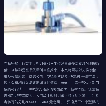
在精密加工行業中，對刀儀和三坐標測量儀作為關鍵的測量設
備，直接影響產品質量與生產效率。本文將圍繞對刀儀價格、
批發報價廠家、供應公司、型號圖片以及“傳眾網”平臺推薦，
深入分析相關采購要點與選擇策略。\n\n——第一部分：對刀
儀價格行情——\n\n對刀儀的價格因品牌、技術等級、測量精
度和功能差異較大。入門級手動對刀儀（精度約0.01mm）參
考價可能分別在5000-15000元之間，主要適用于中小型機械