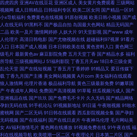
四虎四房
亚洲AV在线豆花
亚洲区成人
美女黄片免费观看
三级网站
视频网
成人日韩精品
日韩福利专区
欧美二区女同
国产精品一区91
小x导航福利
免费黄色在线视频
91原创视频
欧美日韩小视频
国产成
人在线无码
91黑料不
国产极品自拍
岛国最大色网站
精品无码国产
二品
欧美一及片
激情网婷婷
人妖大片
91天堂影视
国产www
成年
人伦理片
高清日韩电影
国产尤物视频在线
超碰福利97视屏
91看片
入口
日本国产成人视频
日本日韩欧美在线
黄色资料入口
黄色网三
级毛片
最新黄色av
麻豆影院免费
五月天堂丁香
国产精品水多
福利
所导航
三级视频网站J
51福利影院
丁香五月天av
18日本三级全黄
乱伦天堂
国产在线短视频
丁香五月丁香婷婷
91精品又
爱豆传媒下
载
丁香九月国产主播
美女网站视频黄
A片com
美女福利在线观看
狼人激情网
伦理片香港
极品福利导航
黄色三级最新免费
91嫩草国
产
午夜成年人网站
免费国产高清视频
91草莓
丝瓜视频污成人
国产
亚洲视品在线
国产玖玖
国产免费毛不卡片
久久无码
国产精品网络
孕妇无码在线
91手机论坛
91视频新地址
91日逼
午夜啪视频
91啪水
蜜桃网
国产二区无码
91日韩在线观看
西瓜影院视频全集
国产孕妇
无码视频
国产在线福利
国产在线日皮片
午夜神马伦理
毛片网站美
女
AV福利激情毛片
黄色网在线播放
91视频免费在线
91午夜在线
福
利在线视频导航
欧美喷潮一区二区
午夜理论片
日本第二片区
国产