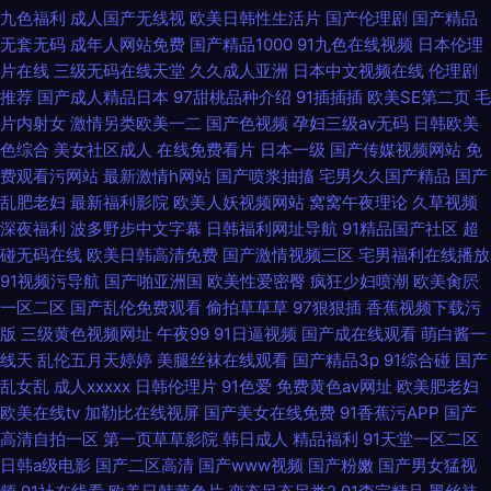
九色福利
成人国产无线视
欧美日韩性生活片
国产伦理剧
国产精品
无套无码
成年人网站免费
国产精品1000
91九色在线视频
日本伦理
片在线
三级无码在线天堂
久久成人亚洲
日本中文视频在线
伦理剧
推荐
国产成人精品日本
97甜桃品种介绍
91插插插
欧美SE第二页
毛
片内射女
激情另类欧美一二
国产色视频
孕妇三级av无码
日韩欧美
色综合
美女社区成人
在线免费看片
日本一级
国产传媒视频网站
免
费观看污网站
最新激情h网站
国产喷浆抽搐
宅男久久国产精品
国产
乱肥老妇
最新福利影院
欧美人妖视频网站
窝窝午夜理论
久草视频
深夜福利
波多野步中文字幕
日韩福利网址导航
91精品国产社区
超
碰无码在线
欧美日韩高清免费
国产激情视频三区
宅男福利在线播放
91视频污导航
国产啪亚洲国
欧美性爱密臀
疯狂少妇喷潮
欧美肏屄
一区二区
国产乱伦免费观看
偷拍草草草
97狠狠插
香蕉视频下载污
版
三级黄色视频网址
午夜99
91日逼视频
国产成在线观看
萌白酱一
线天
乱伦五月天婷婷
美腿丝袜在线观看
国产精品3p
91综合碰
国产
乱女乱
成人xxxxx
日韩伦理片
91色爱
免费黄色av网址
欧美肥老妇
欧美在线tv
加勒比在线视屏
国产美女在线免费
91香蕉污APP
国产
高清自拍一区
第一页草草影院
韩日成人
精品福利
91天堂一区二区
日韩a级电影
国产二区高清
国产www视频
国产粉嫩
国产男女猛视