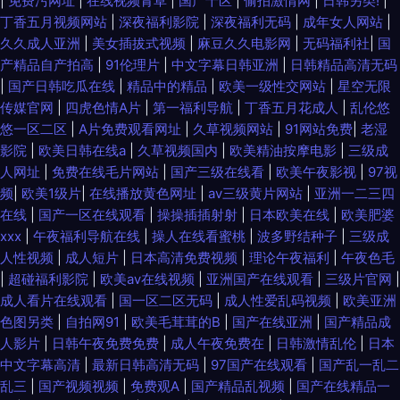
|
免费污网址
|
在线视频青草
|
国产十区
|
偷拍激情网
|
日韩另类!
|
丁香五月视频网站
|
深夜福利影院
|
深夜福利无码
|
成年女人网站
|
久久成人亚洲
|
美女插拔式视频
|
麻豆久久电影网
|
无码福利社
|
国
产精品自产拍高
|
91伦理片
|
中文字幕日韩亚洲
|
日韩精品高清无码
|
国产日韩吃瓜在线
|
精品中的精品
|
欧美一级性交网站
|
星空无限
传媒官网
|
四虎色情A片
|
第一福利导航
|
丁香五月花成人
|
乱伦悠
悠一区二区
|
A片免费观看网址
|
久草视频网站
|
91网站免费
|
老湿
影院
|
欧美日韩在线a
|
久草视频国内
|
欧美精油按摩电影
|
三级成
人网址
|
免费在线毛片网站
|
国产三级在线看
|
欧美午夜影视
|
97视
频
|
欧美1级片
|
在线播放黄色网址
|
av三级黄片网站
|
亚洲一二三四
在线
|
国产一区在线观看
|
操操插插射射
|
日本欧美在线
|
欧美肥婆
xxx
|
午夜福利导航在线
|
操人在线看蜜桃
|
波多野结种子
|
三级成
人性视频
|
成人短片
|
日本高清免费视频
|
理论午夜福利
|
午夜色毛
|
超碰福利影院
|
欧美aⅴ在线视频
|
亚洲国产在线观看
|
三级片官网
|
成人看片在线观看
|
国一区二区无码
|
成人性爱乱码视频
|
欧美亚洲
色图另类
|
自拍网91
|
欧美毛茸茸的B
|
国产在线亚洲
|
国产精品成
人影片
|
日韩午夜免费免费
|
成人午夜免费在
|
日韩激情乱伦
|
日本
中文字幕高清
|
最新日韩高清无码
|
97国产在线观看
|
国产乱一乱二
乱三
|
国产视频视频
|
免费观A
|
国产精品乱视频
|
国产在线精品一