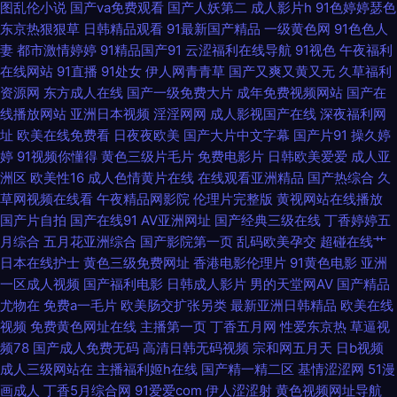
图乱伦小说
国产va免费观看
国产人妖第二
成人影片h
91色婷婷瑟色
下载在线观看 日韩一区二区区 99精品电影网 免费人成视频在线 影院韩国电
东京热狠狠草
日韩精品观看
91最新国产精品
一级黄色网
91色色人
妻
都市激情婷婷
91精品国产91
云涩福利在线导航
91视色
午夜福利
影推荐 国内自拍视频一区二区 五月婷婷丁香花综合网 丁香五月花影院 日本
在线网站
91直播
91处女
伊人网青青草
国产又爽又黄又无
久草福利
资源网
东方成人在线
国产一级免费大片
成年免费视频网站
国产在
综合无码 99影视网 蜜桃视频污下载更多软 一级录像 国产在线观看网址精品
线播放网站
亚洲日本视频
淫淫网网
成人影视国产在线
深夜福利网
址
欧美在线免费看
日夜夜欧美
国产大片中文字幕
国产片91
操久婷
午夜精品国产 国产91原 日本免费人成视频播放 99国产免费热播视频 男人资
婷
91视频你懂得
黄色三级片毛片
免费电影片
日韩欧美爱爱
成人亚
洲区
欧美性16
成人色情黄片在线
在线观看亚洲精品
国产热综合
久
源色123 在线看片电视剧免费看 后入妹妹 午夜剧场亚洲 豆豆视频香 青青草
草网视频在线看
午夜精品网影院
伦理片完整版
黄视网站在线播放
国产片自拍
国产在线91
AV亚洲网址
国产经典三级在线
丁香婷婷五
综合 51精品视频 久久只这里有精品 亚洲人成在线高清 国产剧情一区 色综合
月综合
五月花亚洲综合
国产影院第一页
乱码欧美孕交
超碰在线艹
日本在线护士
黄色三级免费网址
香港电影伦理片
91黄色电影
亚洲
一区成人视频
国产福利电影
日韩成人影片
男的天堂网AV
国产精品
图片区小说区 成全动漫影视大全最新更新内容 欧美杂交视频一区二 56com
尤物在
免费a一毛片
欧美肠交扩张另类
最新亚洲日韩精品
欧美在线
视频
免费黄色网址在线
主播第一页
丁香五月网
性爱东京热
草逼视
登录 看影院在线观看 亚洲午夜国 国产视频自在自线观看 少妇社区 日韩睡熟
频78
国产成人免费无码
高清日韩无码视频
宗和网五月天
日b视频
成人三级网站在
主播福利姬h在线
国产精一精二区
基情涩涩网
51漫
迷奷系列精品 操碰自拍 欧美亚洲国产一页 最新日韩在线观看视频 久久国产
画成人
丁香5月综合网
91爱爱com
伊人涩涩射
黄色视频网址导航